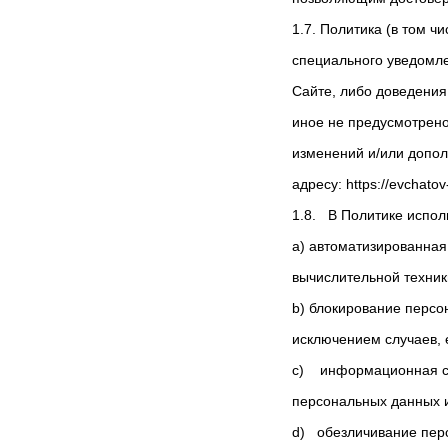
1.7. Политика (в том ч
специального уведомле
Сайте, либо доведения
иное не предусмотрено
изменений и/или допол
адресу: https://evchatov
1.8. В Политике испо
a) автоматизированна
вычислительной техник
b) блокирование перс
исключением случаев, 
c) информационная си
персональных данных и
d) обезличивание перс