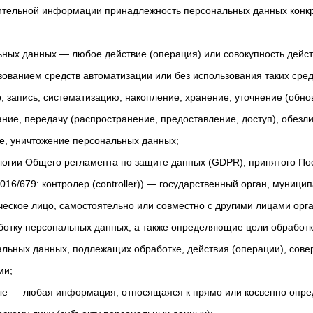
ительной информации принадлежность персональных данных конкр
ьных данных — любое действие (операция) или совокупность дейст
ованием средств автоматизации или без использования таких сре
, запись, систематизацию, накопление, хранение, уточнение (обно
ание, передачу (распространение, предоставление, доступ), обезл
е, уничтожение персональных данных;
ологии Общего регламента по защите данных (GDPR), принятого П
016/679: контролер (controller)) — государственный орган, муници
еское лицо, самостоятельно или совместно с другими лицами орг
отку персональных данных, а также определяющие цели обработ
альных данных, подлежащих обработке, действия (операции), сов
ми;
ые — любая информация, относящаяся к прямо или косвенно опр