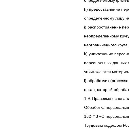
определяемому физиче
h) предоставление пе
определенному лицу ил
i) распространение пе
неопределенному круг
неограниченного круга 
k) уничтожение персон
персональных данных в
уничтожаются материа
l) обработчик (process
орган, который обраба
1.9. Правовые основан
Обработка персональны
152-ФЗ «О персональны
Трудовым кодексом Рос