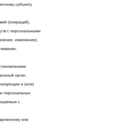
етному субъекту
вий (операций),
дств с персональными
вление, изменение),
ичивание,
остановлением
пальный орган,
анизующие и (или)
ки персональных
ершаемые с
еделенному или