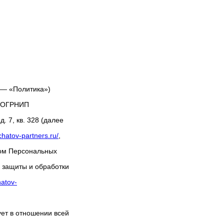
 — «Политика»)
, ОГРНИП
. 7, кв. 328 (далее
chatov-partners.ru/
,
ром Персональных
 защиты и обработки
hatov-
ет в отношении всей