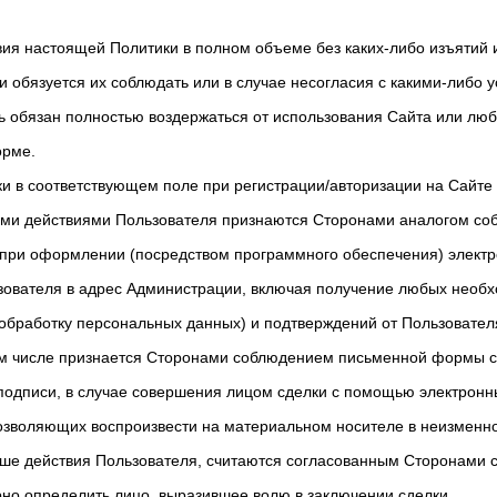
вия настоящей Политики в полном объеме без каких-либо изъятий 
и обязуется их соблюдать или в случае несогласия с какими-либо
ь обязан полностью воздержаться от использования Сайта или люб
орме.
ки в соответствующем поле при регистрации/авторизации на Сайте 
ми действиями Пользователя признаются Сторонами аналогом со
при оформлении (посредством программного обеспечения) электр
зователя в адрес Администрации, включая получение любых необ
 обработку персональных данных) и подтверждений от Пользовате
ом числе признается Сторонами соблюдением письменной формы с
подписи, в случае совершения лицом сделки с помощью электронн
позволяющих воспроизвести на материальном носителе в неизменн
ыше действия Пользователя, считаются согласованным Сторонами 
о определить лицо, выразившее волю в заключении сделки.