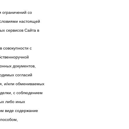
и ограничений со
 условиями настоящей
ых сервисов Сайта в
в совокупности с
бственноручной
онных документов,
ходимых согласий
ля, и/или обмениваемых
делки, с соблюдением
ых либо иных
ом виде содержание
способом,