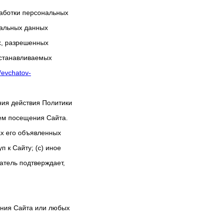
работки персональных
ональных данных
ых, разрешенных
устанавливаемых
//evchatov-
ния действия Политики
тем посещения Сайта.
х его объявленных
 к Сайту; (c) иное
атель подтверждает,
ания Сайта или любых