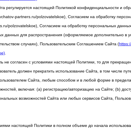
йта регулируется настоящей Политикой конфиденциальности и об
evchatov-partners.ru/polzovatelskoe), Согласием на обработку перс
ners.ru/polzovatelskoe), Согласием на обработку персональных данн
ых данных для распространения (оформляемое дополнительно в 
ельством случаях), Пользовательским Соглашением Сайта (
https:
oe)
.
ь не согласен с условиями настоящей Политики, то для прекраще
зователь должен прекратить использование Сайта, в том числе пу
ользователем Сайта, любым способом и в любой форме в предела
остей, включая: (а) регистрацию/авторизацию на Сайте; (b) доступ
нальных возможностей Сайта или любых сервисов Сайта, Пользов
виями настоящей Политики в полном объеме до начала использов